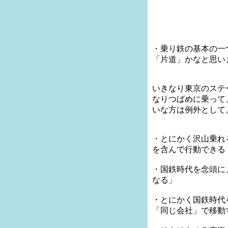
・乗り鉄の基本の一
「片道」かなと思い
いきなり東京のステ
なりつばめに乗って
いな方は例外として
・とにかく沢山乗れ
を含んで行動できる
・国鉄時代を念頭に
なる」
・とにかく国鉄時代
「同じ会社」で移動