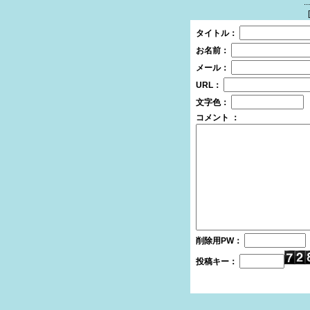
.
[
タイトル：
お名前：
メール：
URL：
文字色：
コメント ：
削除用PW：
投稿キー：