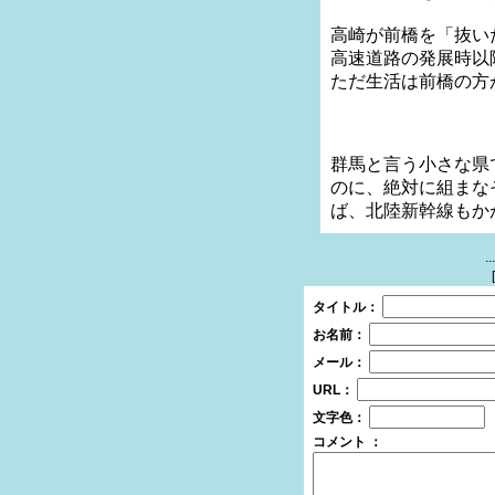
高崎が前橋を「抜い
高速道路の発展時
ただ生活は前橋の方
群馬と言う小さな県
のに、絶対に組まな
ば、北陸新幹線もか
.
[
タイトル：
お名前：
メール：
URL：
文字色：
コメント ：