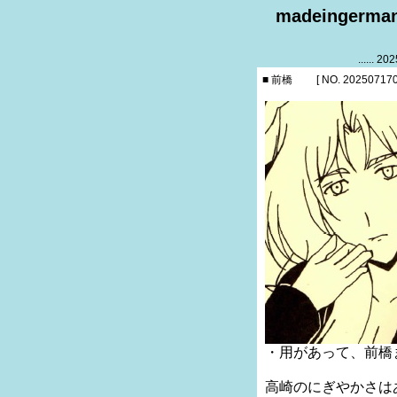
madeinger
...... 
■ 前橋
[ NO. 202507170
・用があって、前橋
高崎のにぎやかさは