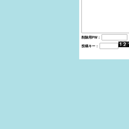
削除用PW：
投稿キー：